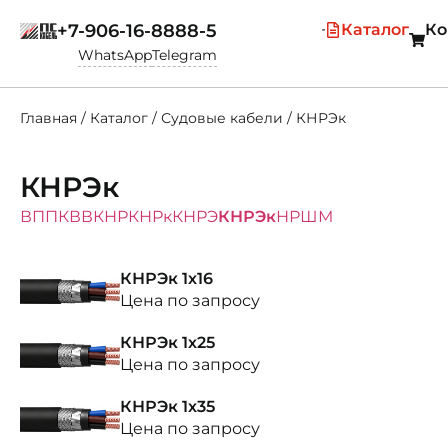
+7-906-16-8888-5
Каталог
Ко
WhatsApp
Telegram
Главная
/
Каталог
/
Судовые кабели
/
КНРЭк
КНРЭк
ВПП
КВВ
КНР
КНРк
КНРЭ
КНРЭк
НРШМ
КНРЭк 1х16
Цена по запросу
КНРЭк 1х25
Цена по запросу
КНРЭк 1х35
Цена по запросу