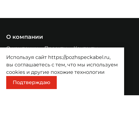
О компании
О компании
Проекты
Контакты
Используя сайт https://pozhspeckabel.ru,
Продукция
вы соглашаетесь с тем, что мы используем
Каталог
Корзина
cookies
и другие похожие технологии
Информация
Подтверждаю
Оплата
Доставка
Адрес
Волгоград, ул. Козловская, 44