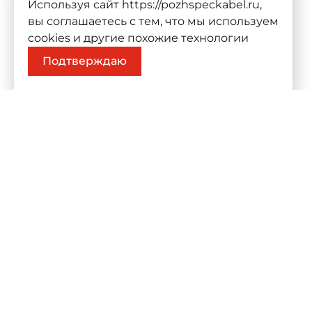
Используя сайт https://pozhspeckabel.ru,
вы соглашаетесь с тем, что мы используем
cookies
и другие похожие технологии
Подтверждаю
О компании
Продукц
О компании
Проекты
Контакты
Каталог
К
ООО «Компания СИЛА ТОКА»
Политика конфиденциальн