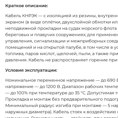
Краткое описание:
Кабель КНРЭК — с изоляцией из резины, внутренн
экраном (в виде оплётки, двухслойной обмотки и
неподвижной прокладки на судах морского флота 
береговых и плавучих сооружениях; для применени
управления, сигнализации и межприборных соед
помещений и на открытой палубе, в том числе в у
топлива, паров кислот, щелочей, пыли, а также п
давления. Кабель не распространяет горение при
Условия эксплуатации:
Номинальное переменное напряжение — до 690 В 
напряжение — до 1200 В. Диапазон рабочих темпер
— до 100% при температуре до 35 °C. Допустимая т
Прокладка и монтаж без предварительного подогр
Минимальный радиус изгиба при монтаже — 5 нар
наружных диаметра). Кабель стоек к воздействию 