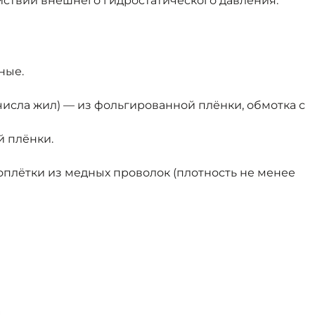
йствии внешнего гидростатического давления.
ные.
исла жил) — из фольгированной плёнки, обмотка с
й плёнки.
оплётки из медных проволок (плотность не менее