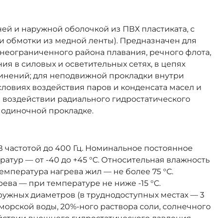
ей и наружной оболочкой из ПВХ пластиката, с
ли обмотки из медной ленты). Предназначен для
неограниченного района плавания, речного флота,
я в силовых и осветительных сетях, в цепях
инений; для неподвижной прокладки внутри
словиях воздействия паров и конденсата масел и
ри воздействии радиального гидростатического
 одиночной прокладке.
частотой до 400 Гц. Номинальное постоянное
атур — от -40 до +45 °C. Относительная влажность
емпература нагрева жил — не более 75 °C.
ева — при температуре не ниже -15 °C.
ужных диаметров (в труднодоступных местах — 3
морской воды, 20%-ного раствора соли, солнечного