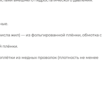
йствии внешнего гидростатического давления.
ные.
исла жил) — из фольгированной плёнки, обмотка с
й плёнки.
оплётки из медных проволок (плотность не менее