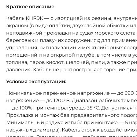
Краткое описание:
Кабель КНРЭК — с изоляцией из резины, внутренн
экраном (в виде оплётки, двухслойной обмотки и
неподвижной прокладки на судах морского флота 
береговых и плавучих сооружениях; для применени
управления, сигнализации и межприборных соед
помещений и на открытой палубе, в том числе в у
топлива, паров кислот, щелочей, пыли, а также п
давления. Кабель не распространяет горение при
Условия эксплуатации:
Номинальное переменное напряжение — до 690 В 
напряжение — до 1200 В. Диапазон рабочих темпер
— до 100% при температуре до 35 °C. Допустимая т
Прокладка и монтаж без предварительного подогр
Минимальный радиус изгиба при монтаже — 5 нар
наружных диаметра). Кабель стоек к воздействию 