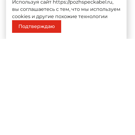
Используя сайт https://pozhspeckabel.ru,
вы соглашаетесь с тем, что мы используем
cookies
и другие похожие технологии
Подтверждаю
О компании
Продукц
О компании
Проекты
Контакты
Каталог
К
ООО «Компания СИЛА ТОКА»
Политика конфиденциальн