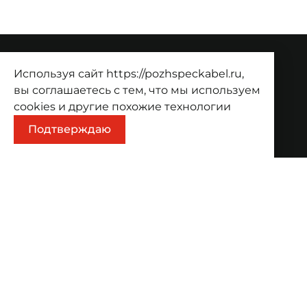
Используя сайт https://pozhspeckabel.ru,
О компании
вы соглашаетесь с тем, что мы используем
О компании
Проекты
Контакты
cookies
и другие похожие технологии
Продукция
Подтверждаю
Каталог
Корзина
Информация
Оплата
Доставка
Адрес
Волгоград, ул. Козловская, 44
ООО «Компания
Политика
Правила