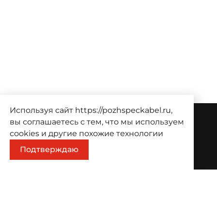
Используя сайт https://pozhspeckabel.ru,
вы соглашаетесь с тем, что мы используем
О компании
cookies
и другие похожие технологии
Подтверждаю
О компании
Проекты
Контакты
Продукция
Каталог
Корзина
Информация