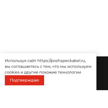
Используя сайт https://pozhspeckabel.ru,
вы соглашаетесь с тем, что мы используем
О компании
cookies
и другие похожие технологии
О компании
Проекты
Контакты
Подтверждаю
Продукция
Каталог
Корзина
Информация