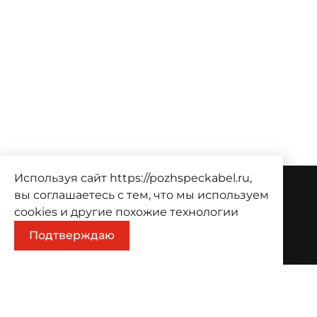
Используя сайт https://pozhspeckabel.ru,
вы соглашаетесь с тем, что мы используем
О компании
cookies
и другие похожие технологии
О компании
Проекты
Контакты
Подтверждаю
Продукция
Каталог
Корзина
Информация