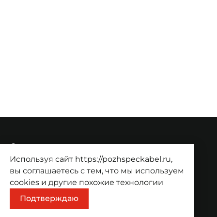
О компании
Используя сайт https://pozhspeckabel.ru,
О компании
Проекты
Контакты
вы соглашаетесь с тем, что мы используем
Продукция
cookies
и другие похожие технологии
Подтверждаю
Каталог
Корзина