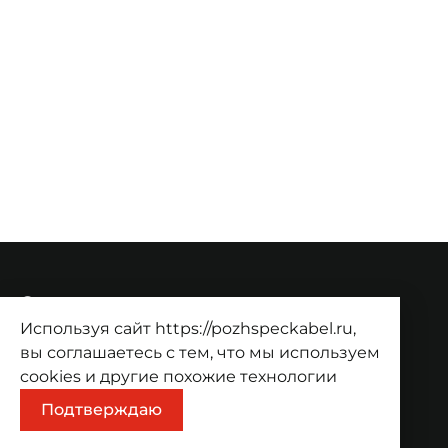
О компании
Используя сайт https://pozhspeckabel.ru,
О компании
Проекты
Контакты
вы соглашаетесь с тем, что мы используем
Продукция
cookies
и другие похожие технологии
Подтверждаю
Каталог
Корзина