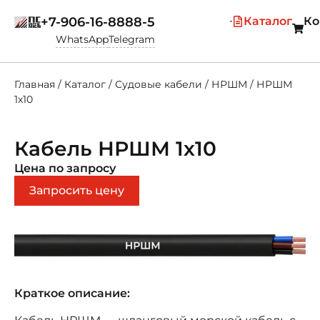
+7-906-16-8888-5
Каталог
Ко
WhatsApp
Telegram
Главная
/
Каталог
/
Судовые кабели
/
НРШМ
/
НРШМ
1х10
Кабель НРШМ 1х10
Цена по запросу
Запросить цену
Краткое описание: