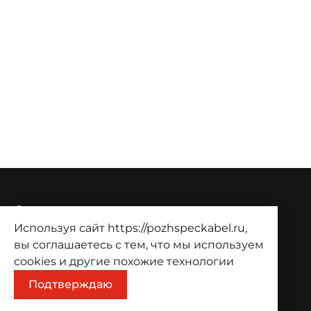
О компании
Используя сайт https://pozhspeckabel.ru,
О компании
Проекты
Контакты
вы соглашаетесь с тем, что мы используем
Продукция
cookies
и другие похожие технологии
Подтверждаю
Каталог
Корзина