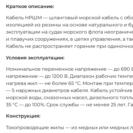
Краткое описание:
Кабель НРШМ — шланговый морской кабель с обол
изоляцией из резины на основе натурального и б
эксплуатации на судах морского флота неогранич
и плавучих сооружениях, в цепях управления, а т
Кабель не распространяет горение при одиночно
Условия эксплуатации:
Номинальное переменное напряжение — до 690 В 
напряжение — до 1200 В. Диапазон рабочих темпер
нагрева жил — не более 65 °C. Монтаж при темпер
— 5 наружных диаметров кабеля. Кабель устойчив
морской воды, смазочных масел, дизельного топл
35 °C — до 100%. Срок службы — не менее 25 лет. Г
Конструкция:
Токопроводящие жилы — из медных или медных л