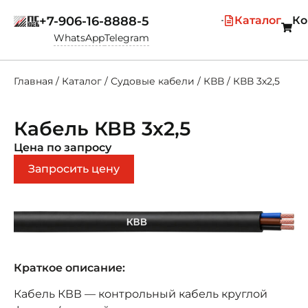
+7-906-16-8888-5
Каталог
Ко
WhatsApp
Telegram
Главная
/
Каталог
/
Судовые кабели
/
КВВ
/
КВВ 3х2,5
Кабель КВВ 3х2,5
Цена по запросу
Запросить цену
Краткое описание:
Кабель КВВ — контрольный кабель круглой