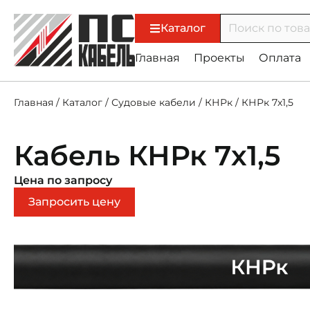
Каталог
Главная
Проекты
Оплата
Главная
/
Каталог
/
Судовые кабели
/
КНРк
/
КНРк 7х1,5
Кабель КНРк 7х1,5
Цена по запросу
Запросить цену