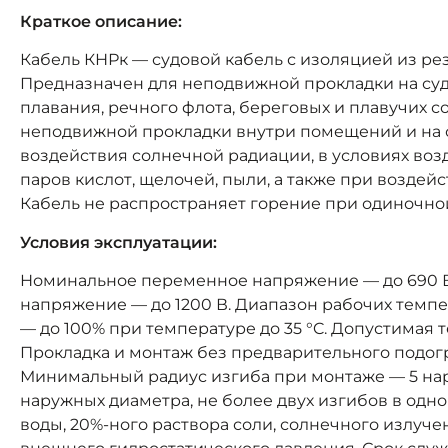
Краткое описание:
Кабель КНРк — судовой кабель с изоляцией из ре
Предназначен для неподвижной прокладки на суд
плавания, речного флота, береговых и плавучих с
неподвижной прокладки внутри помещений и на 
воздействия солнечной радиации, в условиях возд
паров кислот, щелочей, пыли, а также при воздей
Кабель не распространяет горение при одиночно
Условия эксплуатации:
Номинальное переменное напряжение — до 690 В 
напряжение — до 1200 В. Диапазон рабочих темпер
— до 100% при температуре до 35 °C. Допустимая т
Прокладка и монтаж без предварительного подогр
Минимальный радиус изгиба при монтаже — 5 нар
наружных диаметра, не более двух изгибов в одно
воды, 20%-ного раствора соли, солнечного излуче