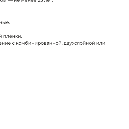
бы — не менее 25 лет.
ные.
й плёнки.
ение с комбинированной, двухслойной или