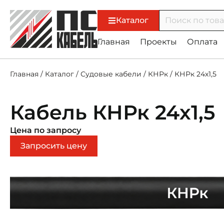
Каталог
Главная
Проекты
Оплата
Главная
/
Каталог
/
Судовые кабели
/
КНРк
/
КНРк 24х1,5
Кабель КНРк 24х1,5
Цена по запросу
Запросить цену