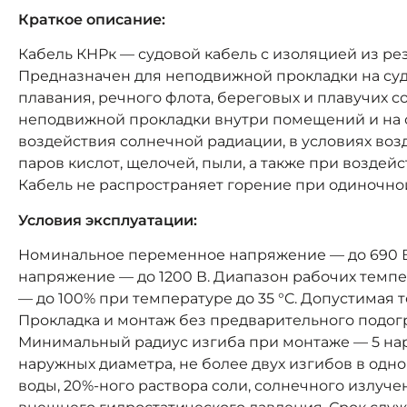
Краткое описание:
Кабель КНРк — судовой кабель с изоляцией из ре
Предназначен для неподвижной прокладки на суд
плавания, речного флота, береговых и плавучих с
неподвижной прокладки внутри помещений и на 
воздействия солнечной радиации, в условиях возд
паров кислот, щелочей, пыли, а также при воздей
Кабель не распространяет горение при одиночно
Условия эксплуатации:
Номинальное переменное напряжение — до 690 В 
напряжение — до 1200 В. Диапазон рабочих темпер
— до 100% при температуре до 35 °C. Допустимая т
Прокладка и монтаж без предварительного подогр
Минимальный радиус изгиба при монтаже — 5 нар
наружных диаметра, не более двух изгибов в одно
воды, 20%-ного раствора соли, солнечного излуче