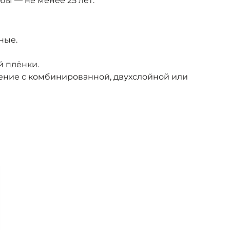
бы — не менее 25 лет.
ные.
й плёнки.
ение с комбинированной, двухслойной или