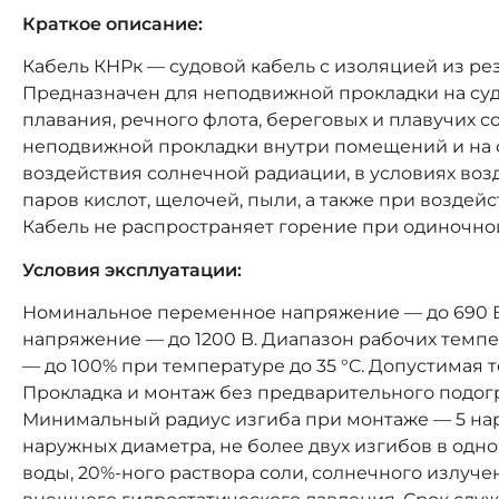
Краткое описание:
Кабель КНРк — судовой кабель с изоляцией из ре
Предназначен для неподвижной прокладки на суд
плавания, речного флота, береговых и плавучих с
неподвижной прокладки внутри помещений и на 
воздействия солнечной радиации, в условиях возд
паров кислот, щелочей, пыли, а также при воздей
Кабель не распространяет горение при одиночно
Условия эксплуатации:
Номинальное переменное напряжение — до 690 В 
напряжение — до 1200 В. Диапазон рабочих темпер
— до 100% при температуре до 35 °C. Допустимая т
Прокладка и монтаж без предварительного подогр
Минимальный радиус изгиба при монтаже — 5 нар
наружных диаметра, не более двух изгибов в одно
воды, 20%-ного раствора соли, солнечного излуче