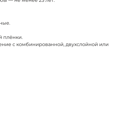
бы — не менее 25 лет.
ные.
й плёнки.
ение с комбинированной, двухслойной или