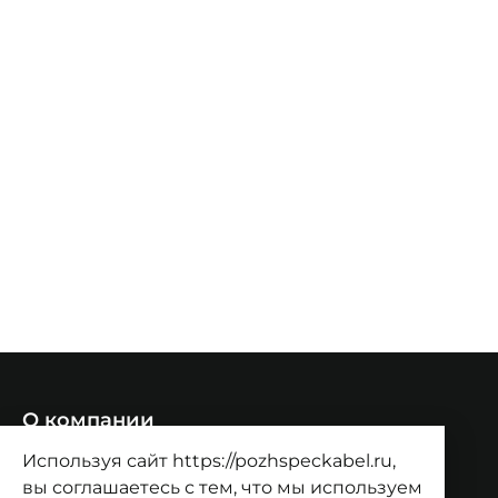
О компании
О компании
Используя сайт https://pozhspeckabel.ru,
Проекты
Контакты
вы соглашаетесь с тем, что мы используем