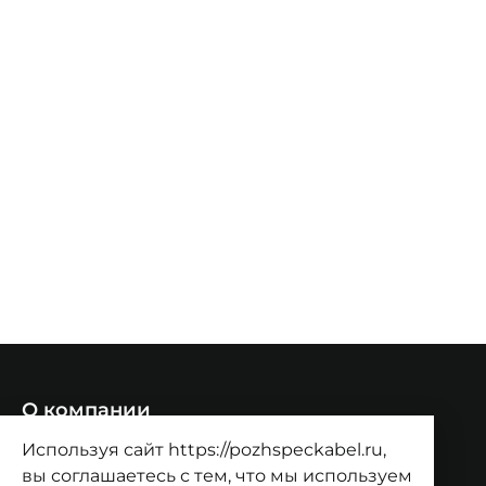
О компании
О компании
Используя сайт https://pozhspeckabel.ru,
Проекты
Контакты
вы соглашаетесь с тем, что мы используем