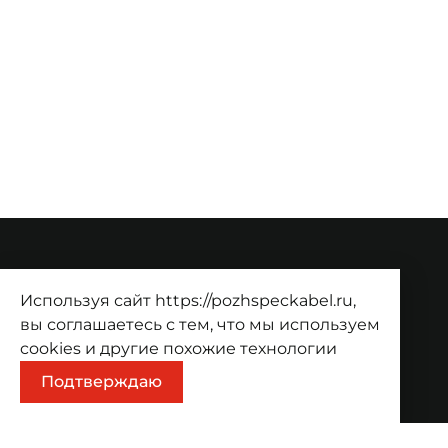
О компании
Используя сайт https://pozhspeckabel.ru,
О компании
Проекты
Контакты
вы соглашаетесь с тем, что мы используем
cookies
и другие похожие технологии
Продукция
Подтверждаю
Каталог
Корзина
Информация