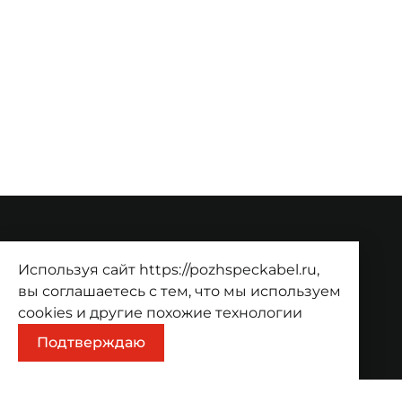
О компании
Используя сайт https://pozhspeckabel.ru,
О компании
Проекты
Контакты
вы соглашаетесь с тем, что мы используем
cookies
и другие похожие технологии
Продукция
Подтверждаю
Каталог
Корзина
Информация