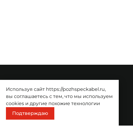
О компании
Используя сайт https://pozhspeckabel.ru,
О компании
Проекты
Контакты
вы соглашаетесь с тем, что мы используем
cookies
и другие похожие технологии
Продукция
Подтверждаю
Каталог
Корзина
Информация