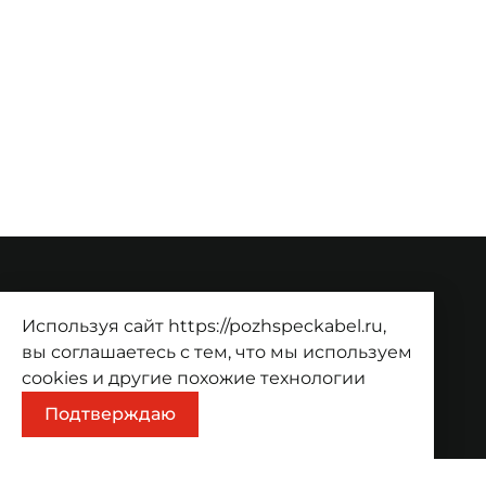
О компании
Используя сайт https://pozhspeckabel.ru,
О компании
Проекты
Контакты
вы соглашаетесь с тем, что мы используем
cookies
и другие похожие технологии
Продукция
Подтверждаю
Каталог
Корзина
Информация