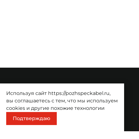
О компании
Используя сайт https://pozhspeckabel.ru,
О компании
Проекты
Контакты
вы соглашаетесь с тем, что мы используем
cookies
и другие похожие технологии
Продукция
Подтверждаю
Каталог
Корзина
Информация