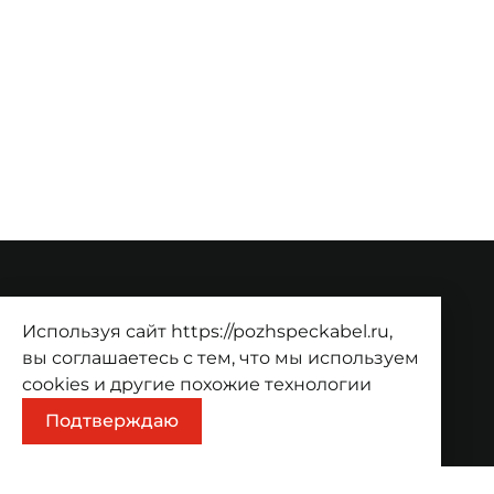
О компании
Используя сайт https://pozhspeckabel.ru,
О компании
Проекты
Контакты
вы соглашаетесь с тем, что мы используем
cookies
и другие похожие технологии
Продукция
Подтверждаю
Каталог
Корзина
Информация