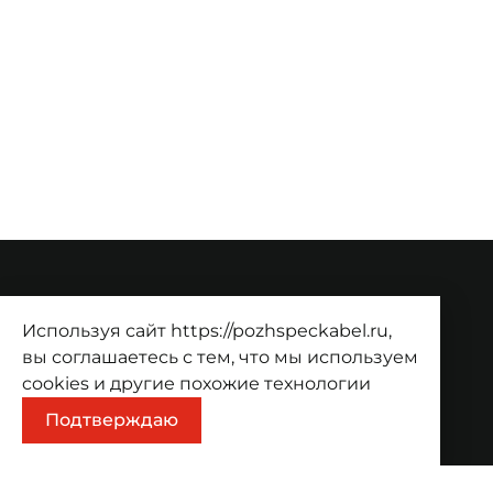
О компании
Используя сайт https://pozhspeckabel.ru,
О компании
Проекты
Контакты
вы соглашаетесь с тем, что мы используем
cookies
и другие похожие технологии
Продукция
Подтверждаю
Каталог
Корзина
Информация