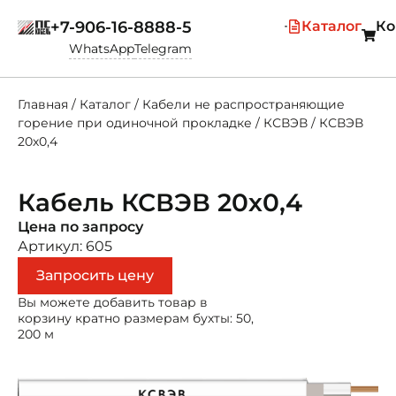
+7-906-16-8888-5
Каталог
Ко
WhatsApp
Telegram
Главная
/
Каталог
/
Кабели не распространяющие
горение при одиночной прокладке
/
КСВЭВ
/
КСВЭВ
20х0,4
Кабель КСВЭВ 20х0,4
Цена по запросу
Артикул: 605
Запросить цену
Вы можете добавить товар в
корзину кратно размерам бухты: 50,
200 м