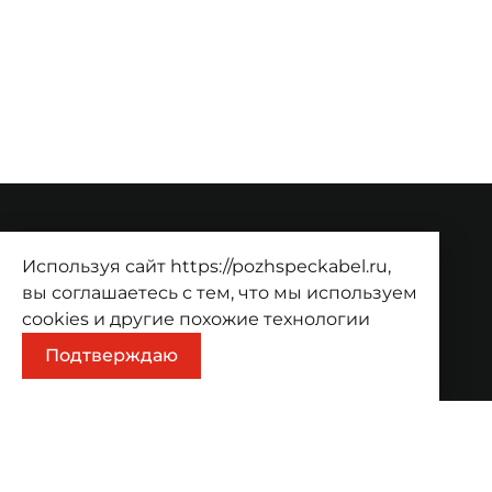
О компании
Используя сайт https://pozhspeckabel.ru,
О компании
Проекты
Контакты
вы соглашаетесь с тем, что мы используем
cookies
и другие похожие технологии
Продукция
Подтверждаю
Каталог
Корзина
Информация
Оплата
Доставка
Адрес