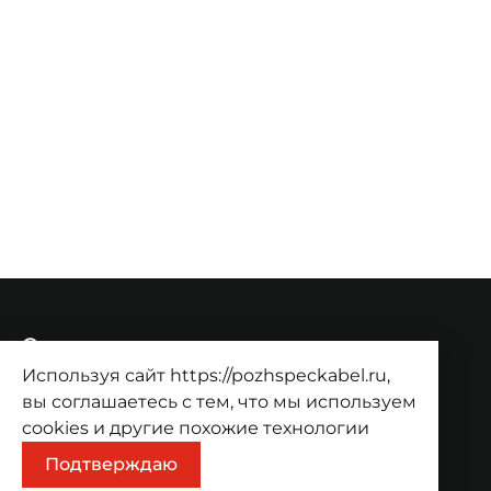
О компании
Используя сайт https://pozhspeckabel.ru,
О компании
Проекты
Контакты
вы соглашаетесь с тем, что мы используем
Продукция
cookies
и другие похожие технологии
Подтверждаю
Каталог
Корзина