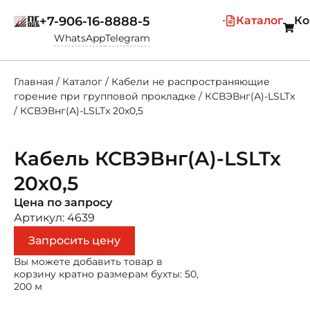
+7-906-16-8888-5
Каталог
Ко
WhatsApp
Telegram
Главная
/
Каталог
/
Кабели не распространяющие
горение при групповой прокладке
/
КСВЭВнг(А)-LSLTx
/
КСВЭВнг(А)-LSLTx 20х0,5
Кабель КСВЭВнг(А)-LSLTx
20х0,5
Цена по запросу
Артикул: 4639
Запросить цену
Вы можете добавить товар в
корзину кратно размерам бухты: 50,
200 м