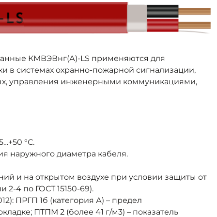
ванные КМВЭВнг(А)-LS применяются для
и в системах охранно-пожарной сигнализации,
нных, управления инженерными коммуникациями,
…+50 °С.
ния наружного диаметра кабеля.
ий и на открытом воздухе при условии защиты от
2-4 по ГОСТ 15150-69).
2): ПРГП 1б (категория А) – предел
адке; ПТПМ 2 (более 41 г/м3) – показатель