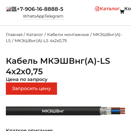
+7-906-16-8888-5
Каталог
Ко
WhatsApp
Telegram
Главная
/
Каталог
/
Кабели монтажные
/
МКЭШВнг(А)-
LS
/
МКЭШВнг(А)-LS 4х2х0,75
Кабель МКЭШВнг(А)-LS
4х2х0,75
Цена по запросу
Запросить цену
Краткое описание: