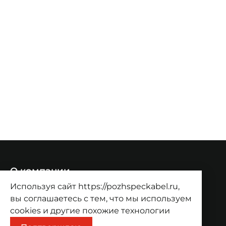
О компании
Используя сайт https://pozhspeckabel.ru,
О компании
Проекты
Контакты
вы соглашаетесь с тем, что мы используем
Продукция
cookies
и другие похожие технологии