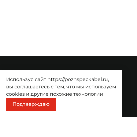
О компании
Используя сайт https://pozhspeckabel.ru,
О компании
Проекты
Контакты
вы соглашаетесь с тем, что мы используем
cookies
и другие похожие технологии
Продукция
Подтверждаю
Каталог
Корзина
Информация
Оплата
Доставка