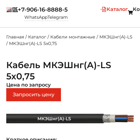
+7-906-16-8888-5
Каталог
Ко
WhatsApp
Telegram
Главная
/
Каталог
/
Кабели монтажные
/
МКЭШнг(А)-LS
/
МКЭШнг(А)-LS 5х0,75
Кабель МКЭШнг(А)-LS
5х0,75
Цена по запросу
Запросить цену
Краткое описание: